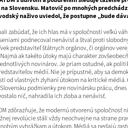
 na Slovensku. Matovič po mnohých predchádza
ávodský naživo uviedol, že postupne „bude dáva
ali zabúdať, že ich hlas má v spoločnosti veľkú váh
seniami podnecoval nenávisť a štval proti slobod
vek predstaviteľ štátnych orgánov, či orgánov ver
Najmä ak takéto útoky majú charakter zovšeobecňuj
ednotlivých novinárov. Je priam ostudné, ak politi
staviteľov médií. Nie je prípustné, aby sa demokra
i od vlastných zlyhaní útokom na kritické médiá. 
a Slovensku podmienky pre novinársku prácu, dnes
eostalo nič, nahradila ich zloba a nenávisť.
ATDM zdôrazňuje, že modernú otvorenú spoločnosť 
nej revolúcie stáli vždy neochvejne na strane prav
i mnohým vyhrážkam a útokom. Médiá sa nedajú zast