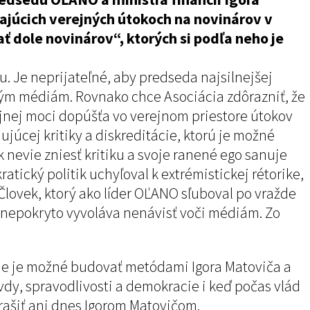
júcich verejných útokoch na novinárov v
ť dole novinárov“, ktorých si podľa neho je
u. Je neprijateľné, aby predseda najsilnejšej
ným médiám. Rovnako chce Asociácia zdôrazniť, že
ejnej moci dopúšťa vo verejnom priestore útokov
úcej kritiky a diskreditácie, ktorú je možné
k nevie zniesť kritiku a svoje ranené ego sanuje
tický politik uchyľoval k extrémistickej rétorike,
Človek, ktorý ako líder OĽANO sľuboval po vražde
 nepokryto vyvoláva nenávisť voči médiám. Zo
nie je možné budovať metódami Igora Matoviča a
dy, spravodlivosti a demokracie i keď počas vlád
rašiť ani dnes Igorom Matovičom.