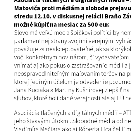
Matoviča proti médiám a slobode prejavu
stredu 12.10. v diskusnej relácii Braňo Z
možné kúpiť na mesiac za 500 eur.
Slovo má veľkú moc a špičkoví politici by nem
parlamentnej strany svojimi verejnými vyhlá
považuje za neakceptovateľné, ak sa ktorýkoľ
voči konkrétnym novinárom, či vydavateľom. 
vnímať aj ako pokus o zastrašovanie médií a j
neospravedlniteľným maľovaním terčov na pred
ktorej jediným účelom je odvedenie pozornost
Jána Kuciaka a Martiny Kušnírovej zlepšiť n
sľubov, ktoré boli dané verejnosti ale aj EÚ n
Asociácia tlačených a digitálnych médií – 
jeho štvavými útokmi. Slobodné médiá od než
Vladimíra Mečiara ako aj Róberta Fica čelil